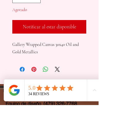
Agotado
Notificar al estar disponible
Gallery Wrapped Canvas 30x40 Oil and
Gold Metallics
DesignTeam@beautifullydone.design
(479) 326-7768
Equipo de diseño
Oficina
(479) 270-7870