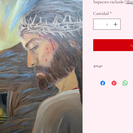
Impuesto excluido
|
Shi
Cantidad
*
Ag
30x40
Oil on Gallery wrapped