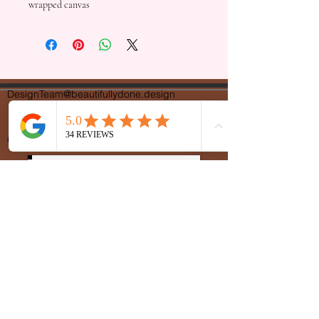
wrapped canvas
DesignTeam@beautifullydone.design
(479) 326-7768
Equipo de diseño
Oficina
(479) 270-7870